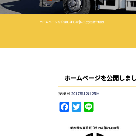
ホームページを公開しました|株式会社足立建設
ホームページを公開しま
投稿日
2017年12月25日
F
T
Li
a
w
n
c
it
e