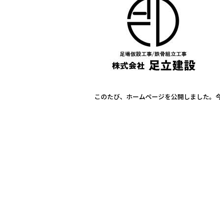
e
te
b
r
o
o
k
このたび、ホームページを公開しました。