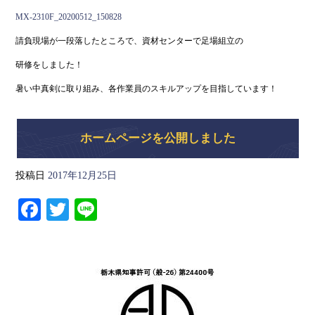
ce
wi
ne
MX-2310F_20200512_150828
bo
tte
請負現場が一段落したところで、資材センターで足場組立の
ok
r
研修をしました！
暑い中真剣に取り組み、各作業員のスキルアップを目指しています！
ホームページを公開しました
投稿日
2017年12月25日
Fa
T
Li
ce
wi
ne
bo
tte
ok
r