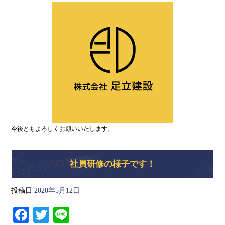
bo
tte
ok
r
今後ともよろしくお願いいたします。
社員研修の様子です！
投稿日
2020年5月12日
Fa
T
Li