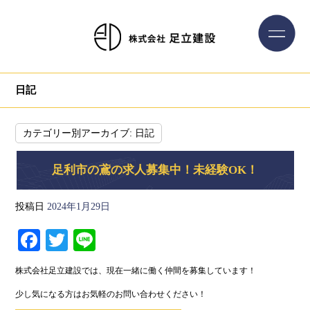
日記
カテゴリー別アーカイブ:
日記
足利市の鳶の求人募集中！未経験OK！
投稿日
2024年1月29日
Fa
T
Li
ce
wi
ne
株式会社足立建設では、現在一緒に働く仲間を募集しています！
bo
tte
少し気になる方はお気軽のお問い合わせください！
ok
r